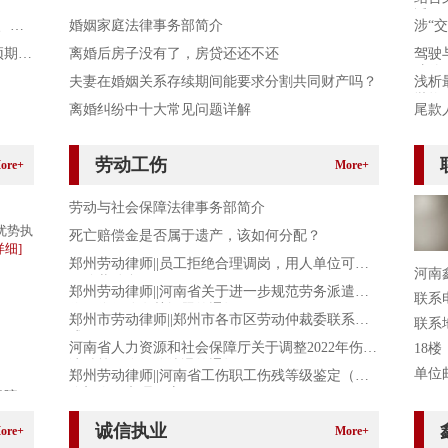
适用
、解
婚姻家庭法律事务部简介
涉“
预期违
离婚后房子没有了，房贷还还不还
驾驶
赔偿
夫妻在婚姻关系存续期间能要求分割共同财产吗？
浅析
抛物
离婚纠纷中十大常见问题详解
尾款
劳动工伤
ore+
More+
劳动与社会保障法律事务部简介
优势执
死亡赔偿金是否属于遗产，该如何分配？
详细]
郑州劳动律师||员工拒绝合理调岗，用人单位可以
河南
解除劳动合同吗？
郑州劳动律师||河南省关于进一步规范劳务派遣单
联系电话
位工伤保险有关问题的通知
郑州市劳动律师||郑州市各市区劳动仲裁委联系方
联系
式
河南省人力资源和社会保障厅关于调整2022年伤残
18楼
津贴等工伤保险待遇的通知
单位邮箱
郑州劳动律师||河南省工伤职工伤残等级鉴定（工
伤初次）办理程序
保障
官方网站
关于规范失业保险关系转移接续有关问题的通知
诚信执业
ore+
More+