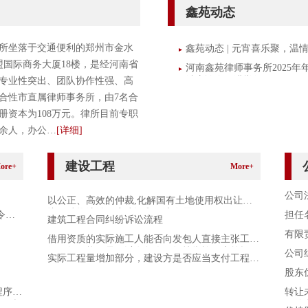
鑫苑动态
所坐落于交通便利的郑州市金水
鑫苑动态 | 元宵喜乐聚，温
盟国际商务大厦18楼，是经河南省
河南鑫苑律师事务所2025年
结座谈会圆满举行
专业性突出、团队协作性强、高
合性市直属律师事务所，由7名合
册资本为108万元。律所目前专职
0余人，办公…
[详细]
建设工程
ore+
More+
公司
以公正、高效的仲裁,化解国有土地使用权出让争
议，助推法治政府建设和经济发展。
令限
担任
建筑工程合同纠纷诉讼流程
有限
借用资质的实际施工人能否向发包人直接主张工程
款？如果能，是否以发包人明知挂靠施工为前提？
公司
实际工程量增加部分，建设方是否应当支付工程
款？
股东
程序
转让
使用权
司债