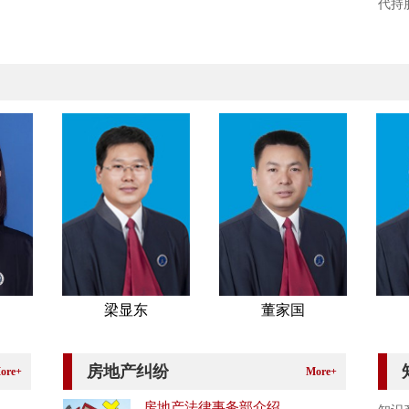
代持
梁显东
董家国
房地产纠纷
ore+
More+
房地产法律事务部介绍