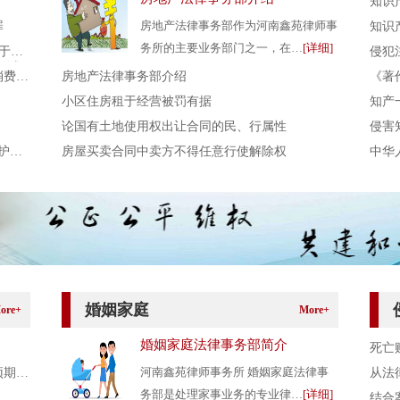
知识
房地产法律事务部作为河南鑫苑律师事
罪
知识
务所的主要业务部门之一，在…
[详细]
于常
侵犯
（试
消费的
房地产法律事务部介绍
《著
小区住房租于经营被罚有据
知产
论国有土地使用权出让合同的民、行属性
侵害
护维
房屋买卖合同中卖方不得任意行使解除权
中华
婚姻家庭
ore+
More+
婚姻家庭法律事务部简介
死亡
河南鑫苑律师事务所 婚姻家庭法律事
预期违
从法
务部是处理家事业务的专业律…
[详细]
结合