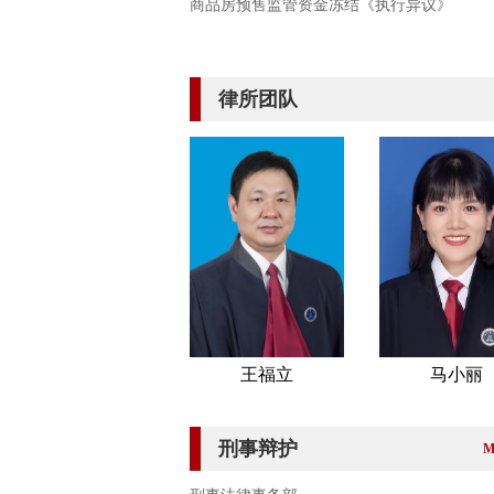
商品房预售监管资金冻结《执行异议》
转化为国有土地使用权案为例
律所团队
王福立
马小丽
刑事辩护
M