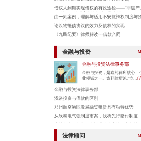
债权人到期实现债权的有效途径——“非破产
散”情形下的股东出资加速到期制度
由一则案例，理解与适用不安抗辩权制度与
约制度
论以物抵债协议的效力及债权的实现
《九民纪要》律师解读---借款合同
金融与投资
M
金融与投资法律事务部
金融与投资，是鑫苑律所核心、
业领域之一。鑫苑律所以7位…
[
金融与投资法律事务部
浅谈投资与借款的区别
郑州航空港区发展融资租赁具有独特优势
从欣泰电气强制退市案，浅析先行赔付制度
房地产合作投资开发模式优缺点论述和权益
法律顾问
M