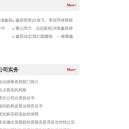
More+
情满鑫苑
鑫苑荣誉|白旭飞、李冠萍律师获委
托人赠送锦旗
年中总
聚心同力，法启新程|河南鑫苑律师
事务所2025年度总结暨表彰大会圆
鑫苑动态|我们团建啦 ---春聚鑫
满举行
苑，共启新程
公司实务
More+
法法律事务部部门简介
名义股东的风险
责任公司出资协议书
组织机构设置法律意见书
优先购买权该如何保障
未实缴出资股权的原股东是否应当对转让后公
务承担责任？