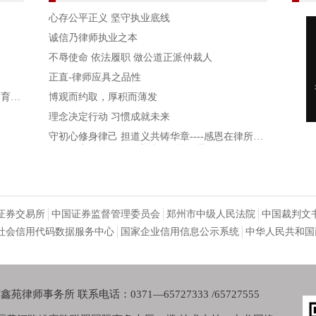
心存公平正义 坚守执业底线
诚信乃律师执业之本
不辱使命 依法履职 做公道正派仲裁人
正直-律师应具之品性
交育林
博观而约取，厚积而薄发
理念决定行动 习惯成就未来
守初心修身律己 担道义共铸华章----感恩在律所十
年历程中给予信任、支持的各界领导、朋友!致敬
亦师亦友亦家人的每位鑫苑人!
证券交易所
中国证券监督管理委员会
郑州市中级人民法院
中国裁判文
社会信用代码数据服务中心
国家企业信用信息公示系统
中华人民共和国
律师事务所 联系电话：0371—65727333 /65727555