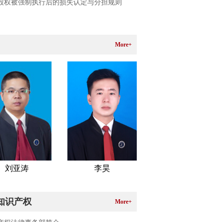
股权被强制执行后的损失认定与分担规则
More+
刘亚涛
李昊
知识产权
More+