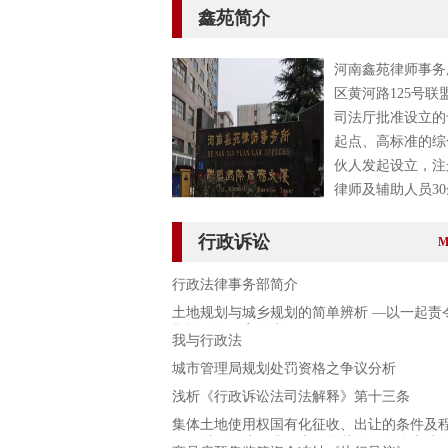
鑫苑简介
河南鑫苑律师事务
区黄河路125号联
司法厅批准设立的
起点、高标准的综
伙人发起设立，注
律师及辅助人员3
行政诉讼
M
行政法律事务部简介
土地规划与城乡规划的简单辨析 —以一起责
期拆除行政案件为例
我与行政法
城市管理局规划处罚资格之争议分析
浅析《行政诉讼法司法解释》第十三条
集体土地使用权国有化征收、出让的条件及
——以**信访要求国土局将其名下集体土地