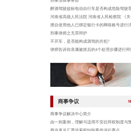
刑事法律事务部
醉酒驾驶超标电动自行车是否构成危险驾驶
河南省高级人民法院 河南省人民检察院 《关
见犯罪的量刑指导意见（试行）》 实施细则
擅自使用他人已绑定银行卡的网络账号进行
行）
行为应为盗窃
刑事律师之无罪辩护
不开车，是否能构成酒驾的共犯?
律师告诉你亲属被抓后的4个处理步骤进行辩
权
商事争议
M
商事争议解决中心简介
由一则案例，理解与适用不安抗辩权制度与
约制度
商业承兑汇票追索权纠纷案件诉讼要点