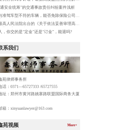
交通安全统筹”的交通事故责任纠纷案件浅析
与准驾车型不符的车辆，能否免除保险公司的
责任？
最高人民法院出台的《关于依法妥善审理高空
、坠物案件的意见》
人，你交的是“定金”还是“订金”，能退吗?
联系我们
鑫苑律师事务所
：0371—65727333 /65727555
地址：郑州市黄河路姚寨路联盟国际商务大厦
：xinyuanlawyer@163.com
：www.xinyuanlvshi.com
鑫苑视频
More+