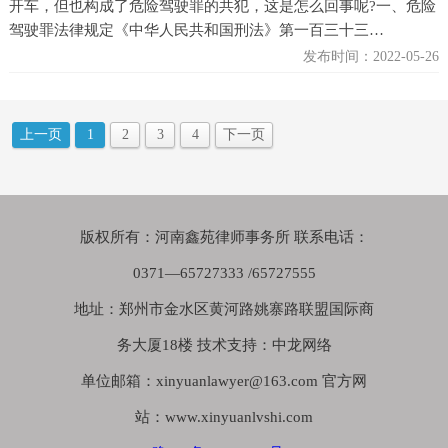
开车，但也构成了危险驾驶罪的共犯，这是怎么回事呢?一、危险
驾驶罪法律规定《中华人民共和国刑法》第一百三十三…
发布时间：2022-05-26
上一页
1
2
3
4
下一页
版权所有：河南鑫苑律师事务所 联系电话：
0371—65727333 /65727555
地址：郑州市金水区黄河路姚寨路联盟国际商
务大厦18楼 技术支持：中龙网络
单位邮箱：xinyuanlawyer@163.com 官方网
站：www.xinyuanlvshi.com