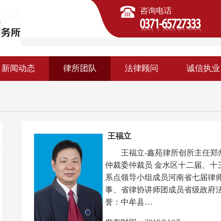
咨询电话
新闻动态
律所团队
法律顾问
诚信执业
王福立
王福立-鑫苑律所创所主任郑
仲裁委仲裁员 金水区十二届、十
系点领导小组成员河南省七届律
事、省律协讲师团成员省级政府
誉：中牟县…