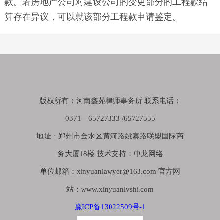
款。若房地产公司对建设公司的变更部分的工程款结
算存在异议，可以就该部分工程款申请鉴定。
版权所有：河南鑫苑律师事务所 联系电话：
0371—65727333 /65727555
地址：郑州市金水区黄河路姚寨路联盟国际商
务大厦18楼 技术支持：中龙网络
单位邮箱：xinyuanlawyer@163.com 官方网
站：www.xinyuanlvshi.com
豫ICP备13022509号-1