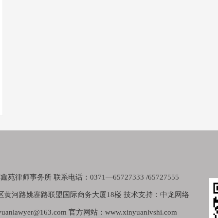
律师事务所 联系电话：0371—65727333 /65727555
区黄河路姚寨路联盟国际商务大厦18楼 技术支持：中龙网络
nlawyer@163.com 官方网站：www.xinyuanlvshi.com