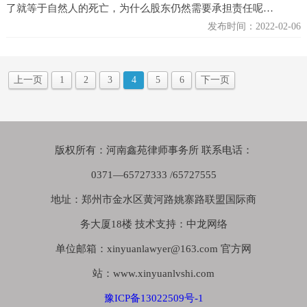
了就等于自然人的死亡，为什么股东仍然需要承担责任呢…
发布时间：2022-02-06
上一页
1
2
3
4
5
6
下一页
版权所有：河南鑫苑律师事务所 联系电话：
0371—65727333 /65727555
地址：郑州市金水区黄河路姚寨路联盟国际商
务大厦18楼 技术支持：中龙网络
单位邮箱：xinyuanlawyer@163.com 官方网
站：www.xinyuanlvshi.com
豫ICP备13022509号-1