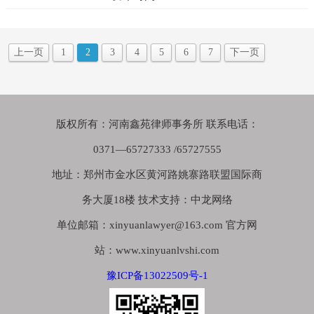
上一页
1
2
3
4
5
6
7
下一页
版权所有：河南鑫苑律师事务所 联系电话：
0371—65727333 /65727555
地址：郑州市金水区黄河路姚寨路联盟国际商
务大厦18楼 技术支持：中龙网络
单位邮箱：xinyuanlawyer@163.com 官方网
站：www.xinyuanlvshi.com
豫ICP备13022509号-1